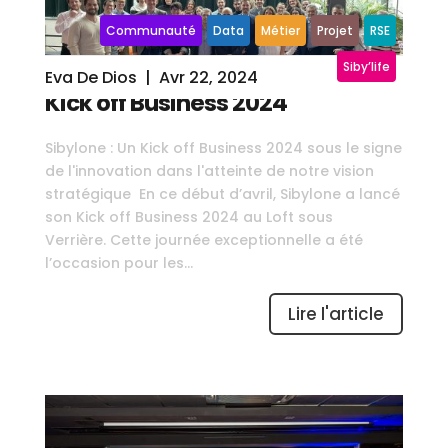
Communauté
Data
Métier
Projet
RSE
Siby’life
Eva De Dios
|
Avr 22, 2024
Kick off Business 2024
Sibylone : Un Kick off Business 2024 sous le signe
de l'innovation dans l'atteinte de notre vision
stratégique En ce début d’avril, Sibylone a lancé
son Kick off Business 2024 au Loft sous
Verrière. Cette journée exceptionnelle a été
l’occasion pour les...
Lire l'article