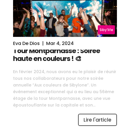
Siby’life
Eva De Dios
|
Mar 4, 2024
Tour Montparnasse : Soirée
haute en couleurs ! 🎨
En février 2024, nous avons eu le plaisir de réunir
tous nos collaborateurs pour notre soirée
annuelle “Aux couleurs de Sibylone”. Un
événement exceptionnel qui a eu lieu au 56ème
étage de la tour Montparnasse, avec une vue
époustouflante sur la capitale et son...
Lire l'article