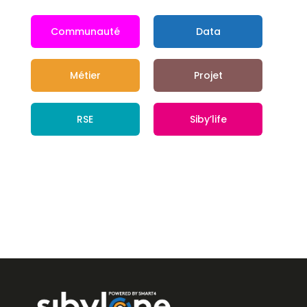
Communauté
Data
Métier
Projet
RSE
Siby’life