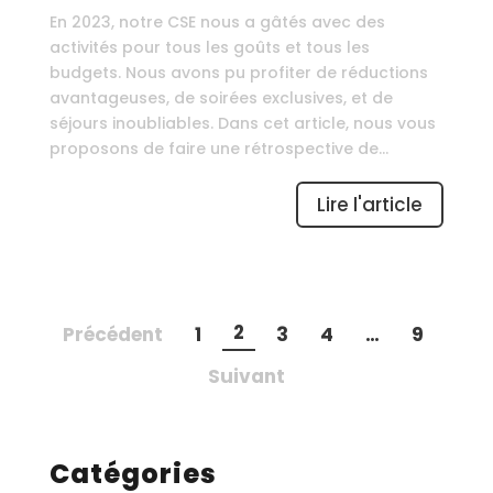
En 2023, notre CSE nous a gâtés avec des
activités pour tous les goûts et tous les
budgets. Nous avons pu profiter de réductions
avantageuses, de soirées exclusives, et de
séjours inoubliables. Dans cet article, nous vous
proposons de faire une rétrospective de...
Lire l'article
2
Précédent
1
3
4
…
9
Suivant
Catégories