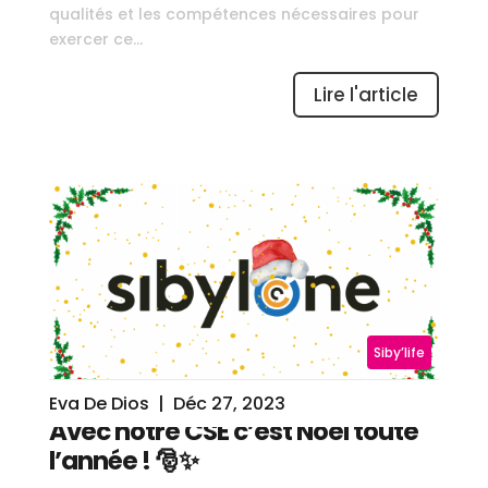
qualités et les compétences nécessaires pour
exercer ce...
Lire l'article
Siby’life
Eva De Dios
|
Déc 27, 2023
Avec notre CSE c’est Noel toute
l’année ! 🎅✨