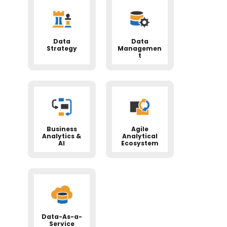
Data
Data
Strategy
Managemen
t
Business
Agile
Analytics &
Analytical
AI
Ecosystem
Data-As-a-
Service