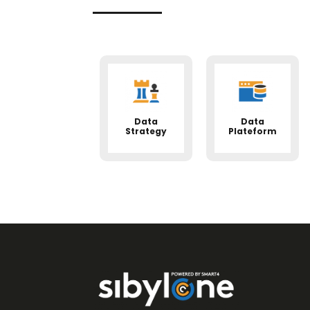
Data
Data
Strategy
Plateform