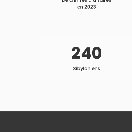
De chiffres d’affaires
en 2023
240
Sibyloniens