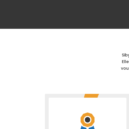
Sib
Ell
vou