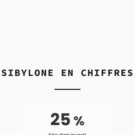
 de cultiver une approche
chaque projet sont différe
gmatique pour
il nous tient à cœur
vrer le résultat attendu.
d’adapter nos solutions à
chaque contexte
d’intervention.
SIBYLONE EN CHIFFRES
25
%