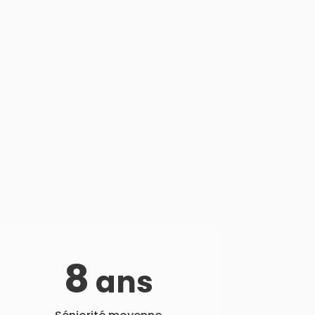
nts,
reconnus, ils combinent
savoir-faire et retours
d’expérience
pour vous apporter une haute
qualité de service.
8
ans