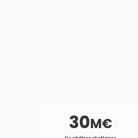
est
pra
déli
30
M€