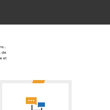
ons…
, de
e et