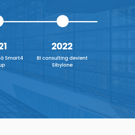
21
2022
 à Smart4
BI consulting devient
up
Sibylone