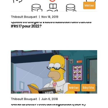
Métier
Thibault Bouquet
|
Nov 18, 2019
Quelle stratégie d’industrialisation des calculs
IFRS 17 pour 2022 ?
Métier
Siby’life
Thibault Bouquet
|
Juin 6, 2018
General Data Protection Regulation (GDPR)