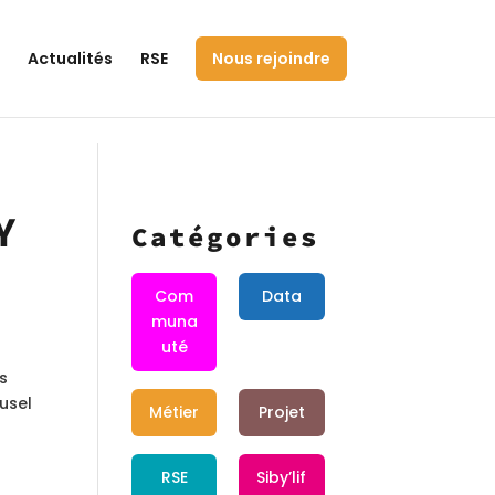
Actualités
RSE
Nous rejoindre
Y
Catégories
Com
Data
muna
uté
es
usel
Métier
Projet
RSE
Siby’lif