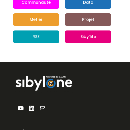
Communauté
Data
Métier
Projet
RSE
Siby’life
YouTube
LinkedIn
E-mail